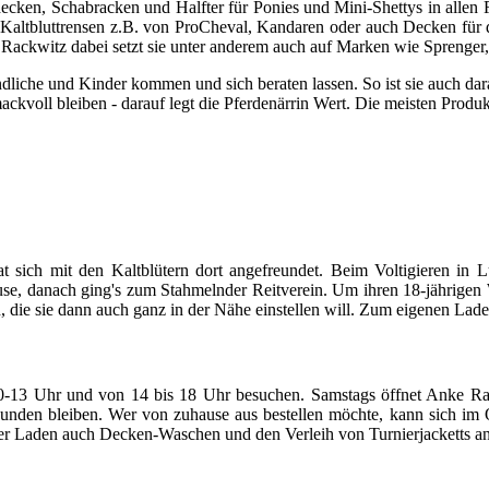
ecken, Schabracken und Halfter für Ponies und Mini-Shettys in allen 
n, Kaltbluttrensen z.B. von ProCheval, Kandaren oder auch Decken für
e Rackwitz dabei setzt sie unter anderem auch auf Marken wie Spreng
iche und Kinder kommen und sich beraten lassen. So ist sie auch dara
ackvoll bleiben - darauf legt die Pferdenärrin Wert. Die meisten Produk
sich mit den Kaltblütern dort angefreundet. Beim Voltigieren in Lü
e, danach ging's zum Stahmelnder Reitverein. Um ihren 18-jährigen W
 die sie dann auch ganz in der Nähe einstellen will. Zum eigenen Laden
13 Uhr und von 14 bis 18 Uhr besuchen. Samstags öffnet Anke Rackw
 Kunden bleiben. Wer von zuhause aus bestellen möchte, kann sich im
r Laden auch Decken-Waschen und den Verleih von Turnierjacketts an -