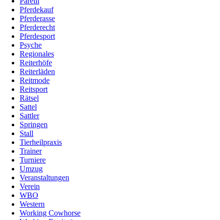
Parelli
Pferdekauf
Pferderasse
Pferderecht
Pferdesport
Psyche
Regionales
Reiterhöfe
Reiterläden
Reitmode
Reitsport
Rätsel
Sattel
Sattler
Springen
Stall
Tierheilpraxis
Trainer
Turniere
Umzug
Veranstaltungen
Verein
WBO
Western
Working Cowhorse