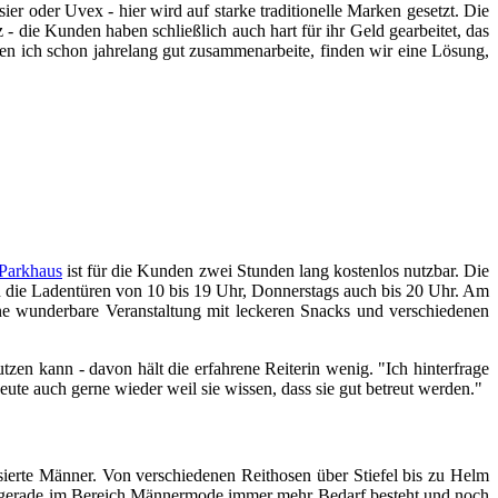
er oder Uvex - hier wird auf starke traditionelle Marken gesetzt. Die
 - die Kunden haben schließlich auch hart für ihr Geld gearbeitet, das
en ich schon jahrelang gut zusammenarbeite, finden wir eine Lösung,
Parkhaus
ist für die Kunden zwei Stunden lang kostenlos nutzbar. Die
h die Ladentüren von 10 bis 19 Uhr, Donnerstags auch bis 20 Uhr. Am
ine wunderbare Veranstaltung mit leckeren Snacks und verschiedenen
en kann - davon hält die erfahrene Reiterin wenig. "Ich hinterfrage
e auch gerne wieder weil sie wissen, dass sie gut betreut werden."
essierte Männer. Von verschiedenen Reithosen über Stiefel bis zu Helm
 gerade im Bereich Männermode immer mehr Bedarf besteht und noch