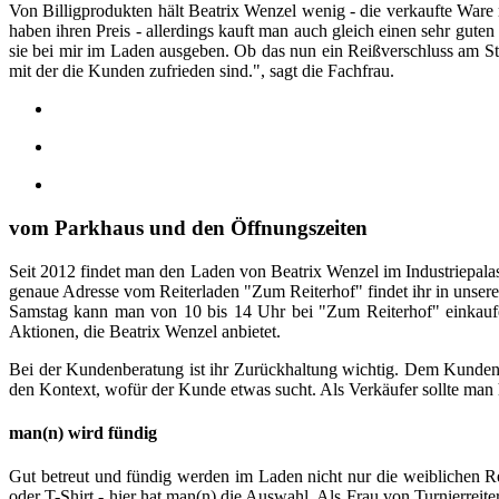
Von Billigprodukten hält Beatrix Wenzel wenig - die verkaufte Ware m
haben ihren Preis - allerdings kauft man auch gleich einen sehr guten
sie bei mir im Laden ausgeben. Ob das nun ein Reißverschluss am St
mit der die Kunden zufrieden sind.", sagt die Fachfrau.
vom Parkhaus und den Öffnungszeiten
Seit 2012 findet man den Laden von Beatrix Wenzel im Industriepala
genaue Adresse vom Reiterladen "Zum Reiterhof" findet ihr in unser
Samstag kann man von 10 bis 14 Uhr bei "Zum Reiterhof" einkaufen.
Aktionen, die Beatrix Wenzel anbietet.
Bei der Kundenberatung ist ihr Zurückhaltung wichtig. Dem Kunden E
den Kontext, wofür der Kunde etwas sucht. Als Verkäufer sollte man
man(n) wird fündig
Gut betreut und fündig werden im Laden nicht nur die weiblichen Reit
oder T-Shirt - hier hat man(n) die Auswahl. Als Frau von Turnierreite