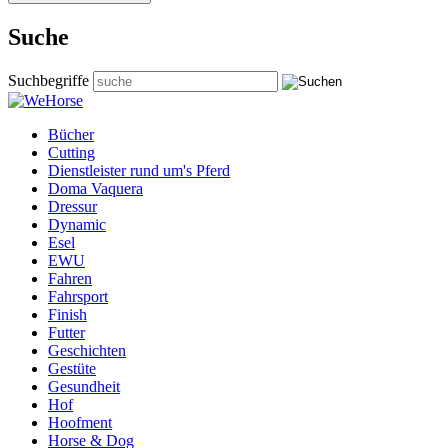
Suche
Suchbegriffe
Bücher
Cutting
Dienstleister rund um's Pferd
Doma Vaquera
Dressur
Dynamic
Esel
EWU
Fahren
Fahrsport
Finish
Futter
Geschichten
Gestüte
Gesundheit
Hof
Hoofment
Horse & Dog