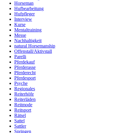
Horseman
Hufbearbeitung
Hufpfleger
Interview
Kurse
Mentaltraining
Messe
Nachhaltigkeit
natural Horsemanship
Offenstall/Aktivstall
Parelli
Pferdekauf
Pferderasse
Pferderecht
Pferdesport
Psyche
Regionales
Reiterhöfe
Reiterläden
Reitmode
Reitsport
Rätsel
Sattel
Sattler
Springen