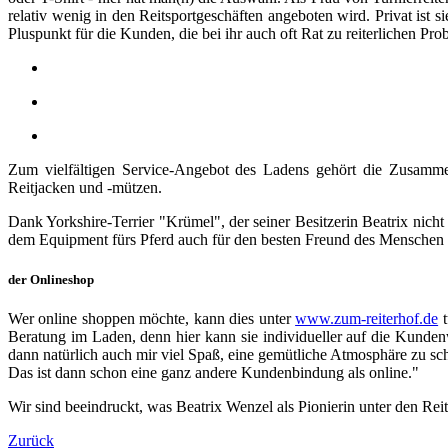
relativ wenig in den Reitsportgeschäften angeboten wird. Privat ist s
Pluspunkt für die Kunden, die bei ihr auch oft Rat zu reiterlichen P
Zum vielfältigen Service-Angebot des Ladens gehört die Zusammen
Reitjacken und -mützen.
Dank Yorkshire-Terrier "Krümel", der seiner Besitzerin Beatrix nic
dem Equipment fürs Pferd auch für den besten Freund des Menschen 
der Onlineshop
Wer online shoppen möchte, kann dies unter
www.zum-reiterhof.de
t
Beratung im Laden, denn hier kann sie individueller auf die Kund
dann natürlich auch mir viel Spaß, eine gemütliche Atmosphäre zu sc
Das ist dann schon eine ganz andere Kundenbindung als online."
Wir sind beeindruckt, was Beatrix Wenzel als Pionierin unter den Re
Zurück