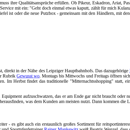
uss ihre Qualitätsansprüche erfüllen. Ob Pikeur, Eskadron, Ariat, Passi
 Service mit ein: "Geht doch einmal etwas kaputt, zählt für mich Kulanz
iefel ist oder die neue Putzbox - gemeinsam mit den Händlern, mit den
st, direkt in der Nähe des Leipziger Hauptbahnhofs. Das dazugehörige
er Rubrik
Gewusst wo
. Montags bis Mittwochs und Freitags öffnen sic
 Im Herbst findet das traditionelle "Mitternachtsshopping" statt, e
quipment aufzuschwatzen, das er am Ende gar nicht braucht oder nutz
 herausfinden, was dem Kunden am meisten nutzt. Dann kommen die Leut
er - es gibt auch ein erstaunlich großes Sortiment für reitsportinter
r und Sportpferdetrainer
Rainer Mankewitz
weiß Beatrix Wenzel, dass