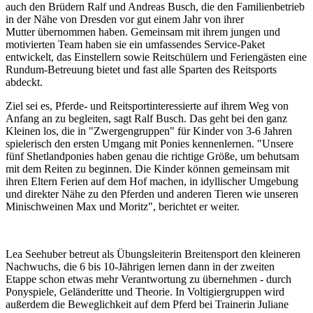
auch den Brüdern Ralf und Andreas Busch, die den Familienbetrieb
in der Nähe von Dresden vor gut einem Jahr von ihrer
Mutter übernommen haben. Gemeinsam mit ihrem jungen und
motivierten Team haben sie ein umfassendes Service-Paket
entwickelt, das Einstellern sowie Reitschülern und Feriengästen eine
Rundum-Betreuung bietet und fast alle Sparten des Reitsports
abdeckt.
Ziel sei es, Pferde- und Reitsportinteressierte auf ihrem Weg von
Anfang an zu begleiten, sagt Ralf Busch. Das geht bei den ganz
Kleinen los, die in "Zwergengruppen" für Kinder von 3-6 Jahren
spielerisch den ersten Umgang mit Ponies kennenlernen. "Unsere
fünf Shetlandponies haben genau die richtige Größe, um behutsam
mit dem Reiten zu beginnen. Die Kinder können gemeinsam mit
ihren Eltern Ferien auf dem Hof machen, in idyllischer Umgebung
und direkter Nähe zu den Pferden und anderen Tieren wie unseren
Minischweinen Max und Moritz", berichtet er weiter.
Lea Seehuber betreut als Übungsleiterin Breitensport den kleineren
Nachwuchs, die 6 bis 10-Jährigen lernen dann in der zweiten
Etappe schon etwas mehr Verantwortung zu übernehmen - durch
Ponyspiele, Geländeritte und Theorie. In Voltigiergruppen wird
außerdem die Beweglichkeit auf dem Pferd bei Trainerin Juliane