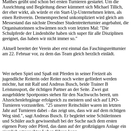
Matthes geübt und schon bei ersten Turnieren gestartet. Um die
Ausrichtung und Begleitung dieser kümmert sich Michael Tillich,
der eher wirkt, als würde er ein Start-Up-Unternehmen leiten, als
einen Reitverein. Dementsprechend unkompliziert wird gleich am
Messestand das nächste Dresdner Studentreiterturnier angebahnt, die
Organisatorinnen schwärmen noch vom letzten Mal: "Die
Schulpferde der Lindenhöhe haben sich super für alle Disziplinen
geeignet, das haben wir nicht immer so."
Aktuell bereitet der Verein aber erst einmal das Faschingsreitturnier
am 22. Februar vor, zu dem das Team gleich herzlich einlädt.
Wer neben Spiel und Spaß mit Pferden in seiner Freizeit als
jugendliche Reiterin oder Reiter noch weiter gefördert werden
möchte, hat mit Ralf und Andreas Busch, beide Trainer B
Leistunssport, die richtigen Partner an der Seite. Zwei gut
ausgebildete Sportponies stehen für den Nachwuchs bereit, um
Abzeichenlehrgänge erfolgreich zu meistern und sich auf LPO-
Turnieren vorzustellen. "25 unserer Reitschüler waren im letzten
Jahr auf Turnieren dabei - das zeigt uns, dass wir auf dem richtigen
Weg sind.", sagt Andreas Busch. Er begleitet seine Schülerinnen
und Schüler auch gewissenhaft bei der Suche nach dem ersten
eigenen Pony oder Pferd, das dann auf der großzügigen Anlage ein