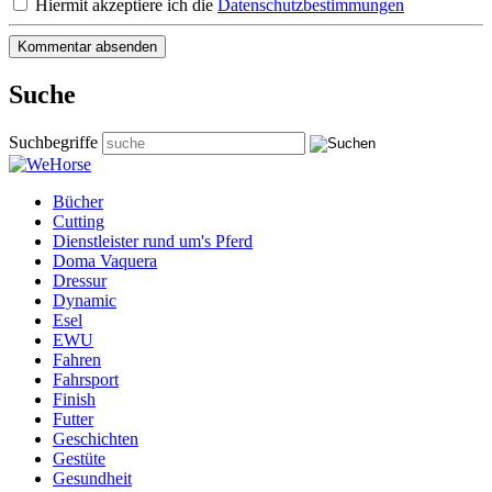
Hiermit akzeptiere ich die
Datenschutzbestimmungen
Suche
Suchbegriffe
Bücher
Cutting
Dienstleister rund um's Pferd
Doma Vaquera
Dressur
Dynamic
Esel
EWU
Fahren
Fahrsport
Finish
Futter
Geschichten
Gestüte
Gesundheit