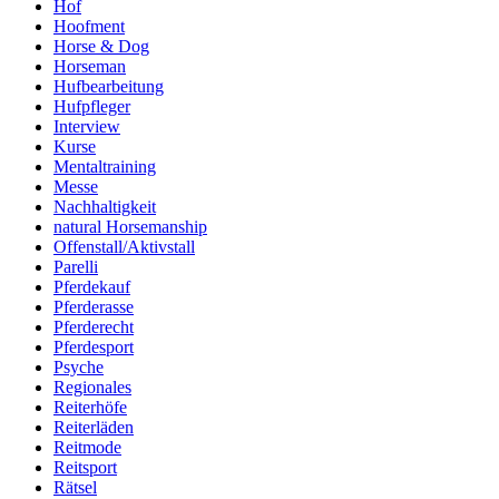
Hof
Hoofment
Horse & Dog
Horseman
Hufbearbeitung
Hufpfleger
Interview
Kurse
Mentaltraining
Messe
Nachhaltigkeit
natural Horsemanship
Offenstall/Aktivstall
Parelli
Pferdekauf
Pferderasse
Pferderecht
Pferdesport
Psyche
Regionales
Reiterhöfe
Reiterläden
Reitmode
Reitsport
Rätsel