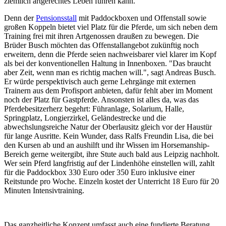
ziemlich artgerechtes Leben führen kann.
Denn der
Pensionsstall
mit Paddockboxen und Offenstall sowie
großen Koppeln bietet viel Platz für die Pferde, um sich neben dem
Training frei mit ihren Artgenossen draußen zu bewegen. Die
Brüder Busch möchten das Offenstallangebot zukünftig noch
erweitern, denn die Pferde seien nachweisbarer viel klarer im Kopf
als bei der konventionellen Haltung in Innenboxen. "Das braucht
aber Zeit, wenn man es richtig machen will.", sagt Andreas Busch.
Er würde perspektivisch auch gerne Lehrgänge mit externen
Trainern aus dem Profisport anbieten, dafür fehlt aber im Moment
noch der Platz für Gastpferde. Ansonsten ist alles da, was das
Pferdebesitzerherz begehrt: Führanlage, Solarium, Halle,
Springplatz, Longierzirkel, Geländestrecke und die
abwechslungsreiche Natur der Oberlausitz gleich vor der Haustür
für lange Ausritte. Kein Wunder, dass Ralfs Freundin Lisa, die bei
den Kursen ab und an aushilft und ihr Wissen im Horsemanship-
Bereich gerne weitergibt, ihre Stute auch bald aus Leipzig nachholt.
Wer sein Pferd langfristig auf der Lindenhöhe einstellen will, zahlt
für die Paddockbox 330 Euro oder 350 Euro inklusive einer
Reitstunde pro Woche. Einzeln kostet der Unterricht 18 Euro für 20
Minuten Intensivtraining.
Das ganzheitliche Konzept umfasst auch eine fundierte Beratung