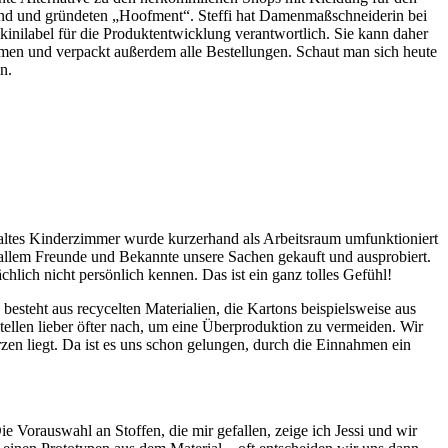
e Hand und gründeten „Hoofment“. Steffi hat Damenmaßschneiderin bei
ilabel für die Produktentwicklung verantwortlich. Sie kann daher
emen und verpackt außerdem alle Bestellungen. Schaut man sich heute
n.
in altes Kinderzimmer wurde kurzerhand als Arbeitsraum umfunktioniert
 allem Freunde und Bekannte unsere Sachen gekauft und ausprobiert.
lich nicht persönlich kennen. Das ist ein ganz tolles Gefühl!
esteht aus recycelten Materialien, die Kartons beispielsweise aus
tellen lieber öfter nach, um eine Überproduktion zu vermeiden. Wir
en liegt. Da ist es uns schon gelungen, durch die Einnahmen ein
e Vorauswahl an Stoffen, die mir gefallen, zeige ich Jessi und wir