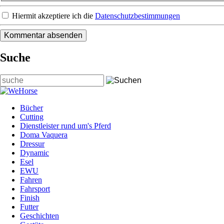
Hiermit akzeptiere ich die
Datenschutzbestimmungen
Suche
Suchbegriffe
Bücher
Cutting
Dienstleister rund um's Pferd
Doma Vaquera
Dressur
Dynamic
Esel
EWU
Fahren
Fahrsport
Finish
Futter
Geschichten