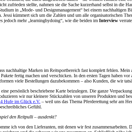
 nicht zufrieden stellte, nahmen sie die Sache kurzerhand selbst in di
tudium in „Mode- und Designmanagement“ bei einem nachhaltigen Bikin
n. Jessi kümmert sich um die Zahlen und um alle organisatorischen Th
 es jedoch mehr „learningbydoing“, wie die beiden im
Interview
verrate
, dass nachhaltige Marken im Reitsportbereich fast komplett fehlen. Me
e Pakete fertig machen und verschicken. In den ersten Tagen haben vor
formen viele Bestellungen dazubekommen – also Kunden, die wir tatsäch
 eine persönlich beschriebene Karte beizulegen. Die ganze Verpackung b
roduzieren wir nur kleinere Stückzahlen von unseren Produkten und bes
 4 Hufe im Glück e.V.
– weil uns das Thema Pferderettung sehr am Herz
beschreibliches Gefühl.
piel den Reitpulli – ausdenkt?
ekomme ich von den Lieferanten, mit denen wir fest zusammenarbeiten. Di