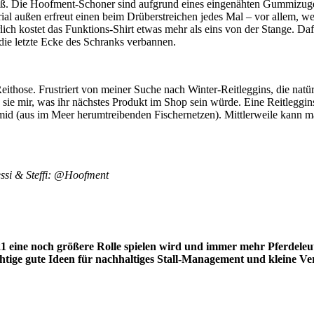
iß. Die Hoofment-Schoner sind aufgrund eines eingenähten Gummizuges 
ial außen erfreut einen beim Drüberstreichen jedes Mal – vor allem, wenn
ich kostet das Funktions-Shirt etwas mehr als eins von der Stange. Daf
 die letzte Ecke des Schranks verbannen.
those. Frustriert von meiner Suche nach Winter-Reitleggins, die natürl
en sie mir, was ihr nächstes Produkt im Shop sein würde. Eine Reitleg
mid (aus im Meer herumtreibenden Fischernetzen). Mittlerweile kann 
ssi & Steffi: @Hoofment
eine noch größere Rolle spielen wird und immer mehr Pferdeleute 
 richtige gute Ideen für nachhaltiges Stall-Management und kleine 