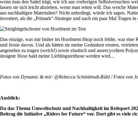
wenn man den Sattel trägt, wie ich aus vorherigen Selbstversuchen we
lassen sie sich leicht abziehen, wenn man reiten will. Das weiche Mater
aus nachhaltigen Materialien? Nicht unbedingt, würde ich sagen. Natürl
investiert, als die „Primark“-Strategie und nach ein paar Mal Tragen in
Das einzige, was mir bisher im Hoofment-Shop noch fehlte, war eine Rei
und Jessie davon. Und als hätten sie meine Gedanken erraten, verriet
angenehm zu tragen (weich!) sowie elastisch und ausrecyceltem Polya
designte Hose bald meine Lieblingsreithose werden wird...
Fotos von Dynamic & mir: @Rebecca Schönbrodt-Rühl / Fotos von Je
Ausblick:
Da das Thema Umweltschutz und Nachhaltigkeit im Reitsport 2021 
Beitrag die Initiative „Riders for Future“ vor. Dort gibt es viele