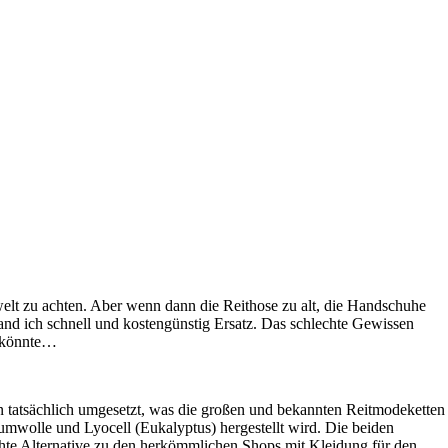
welt zu achten. Aber wenn dann die Reithose zu alt, die Handschuhe
fand ich schnell und kostengünstig Ersatz. Das schlechte Gewissen
n könnte…
 tatsächlich umgesetzt, was die großen und bekannten Reitmodeketten
aumwolle und Lyocell (Eukalyptus) hergestellt wird. Die beiden
chte Alternative zu den herkömmlichen Shops mit Kleidung für den