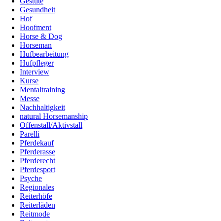
Gestüte
Gesundheit
Hof
Hoofment
Horse & Dog
Horseman
Hufbearbeitung
Hufpfleger
Interview
Kurse
Mentaltraining
Messe
Nachhaltigkeit
natural Horsemanship
Offenstall/Aktivstall
Parelli
Pferdekauf
Pferderasse
Pferderecht
Pferdesport
Psyche
Regionales
Reiterhöfe
Reiterläden
Reitmode