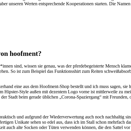
 aber unseren Werten entsprechende Kooperationen starten. Die Namen
 von hoofment?
zer*innen sind, wissen sie genau, was der pferdebegeisterte Mensch kla
ehen. So ist zum Beispiel das Funktionsshirt zum Reiten schweißabsorbi
zerhand eine aus dem Hoofment-Shop bestellt und ich muss sagen, sie hä
Hipster-Style außen mit dezentem Logo vorne ist mittlerweile zu mei
 der Stadt beim gerade üblichen „Corona-Spaziergang“ mit Freunden, o
rpraktisch und aufgrund der Wiederverwertung auch noch nachhaltig sind
fertigen Unikate sehen so edel aus, dass ich im Stall schon mehrfach 
keit auch alte Socken oder Tüten verwenden können, die den Sattel vor