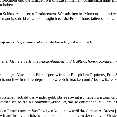
u zeichnen und die schauen wir uns zusammen an. Schließlich nähe ich
kt haben.
r am Schluss zu unseren Produzenten. Wir arbeiten im Moment mit drei v
n auch, sobald es wieder möglich ist, die Produktionsstätten selber zu
ntfernt werden, er kommt aber inzwischen sehr gut damit zurecht.
gs eher kleinere Teile wie Fliegenhauben und Halfterschoner. Könnt i
achhaltigen Marken im Pferdesport wie zum Beispiel zu Equimus, Fri
chlich, noch weitere Pferdeprodukte wie Schabracken und Abschwitzdeck
 vorstellen, sobald das wieder geht. Bis es soweit ist, haben wir zum
ommt auch bald ein Community-Produkt, das so entstanden ist. Darauf f
 den Leuten unsere Stoffe zeigen könnten – weil das direkte Anfassen j
n wir auf Instagram folgen und die uns inhaltlich von der richtigen 