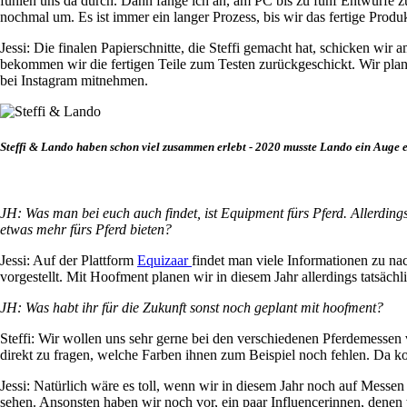
fühlen uns da durch. Dann fange ich an, am PC bis zu fünf Entwürfe z
nochmal um. Es ist immer ein langer Prozess, bis wir das fertige Produ
Jessi: Die finalen Papierschnitte, die Steffi gemacht hat, schicken wi
bekommen wir die fertigen Teile zum Testen zurückgeschickt. Wir plane
bei Instagram mitnehmen.
Steffi & Lando haben schon viel zusammen erlebt - 2020 musste Lando ein Auge e
JH: Was man bei euch auch findet, ist Equipment fürs Pferd. Allerdin
etwas mehr fürs Pferd bieten?
Jessi: Auf der Plattform
Equizaar
findet man viele Informationen zu n
vorgestellt. Mit Hoofment planen wir in diesem Jahr allerdings tatsä
JH: Was habt ihr für die Zukunft sonst noch geplant mit hoofment?
Steffi: Wir wollen uns sehr gerne bei den verschiedenen Pferdemessen
direkt zu fragen, welche Farben ihnen zum Beispiel noch fehlen. Da k
Jessi: Natürlich wäre es toll, wenn wir in diesem Jahr noch auf Messen
sehen. Ansonsten haben wir noch vor, ein paar Influencerinnen, dene