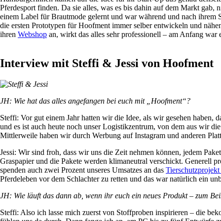
Pferdesport finden. Da sie alles, was es bis dahin auf dem Markt gab,
einem Label für Brautmode gelernt und war während und nach ihrem S
die ersten Prototypen für Hoofment immer selber entwickeln und nähe
ihren
Webshop
an, wirkt das alles sehr professionell – am Anfang war
Interview mit Steffi & Jessi von Hoofment
JH: Wie hat das alles angefangen bei euch mit „Hoofment“?
Steffi: Vor gut einem Jahr hatten wir die Idee, als wir gesehen haben
und es ist auch heute noch unser Logistikzentrum, von dem aus wir di
Mittlerweile haben wir durch Werbung auf Instagram und anderen Platt
Jessi: Wir sind froh, dass wir uns die Zeit nehmen können, jedem Paket
Graspapier und die Pakete werden klimaneutral verschickt. Generell p
spenden auch zwei Prozent unseres Umsatzes an das
Tierschutzprojekt
Pferdeleben vor dem Schlachter zu retten und das war natürlich ein un
JH: Wie läuft das dann ab, wenn ihr euch ein neues Produkt – zum Beis
Steffi: Also ich lasse mich zuerst von Stoffproben inspirieren – die b