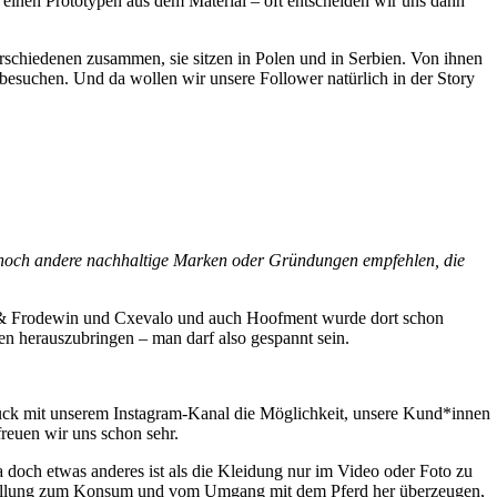
 einen Prototypen aus dem Material – oft entscheiden wir uns dann
erschiedenen zusammen, sie sitzen in Polen und in Serbien. Von ihnen
 besuchen. Und da wollen wir unsere Follower natürlich in der Story
hr noch andere nachhaltige Marken oder Gründungen empfehlen, die
tz & Frodewin und Cxevalo und auch Hoofment wurde dort schon
en herauszubringen – man darf also gespannt sein.
 Glück mit unserem Instagram-Kanal die Möglichkeit, unsere Kund*innen
reuen wir uns schon sehr.
a doch etwas anderes ist als die Kleidung nur im Video oder Foto zu
Einstellung zum Konsum und vom Umgang mit dem Pferd her überzeugen,