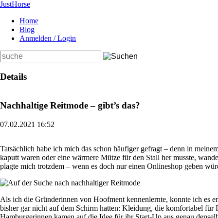
Just
Horse
Home
Blog
Anmelden / Login
Suchbegriffe
Details
Nachhaltige Reitmode – gibt’s das?
07.02.2021 16:52
Tatsächlich habe ich mich das schon häufiger gefragt – denn in meine
kaputt waren oder eine wärmere Mütze für den Stall her musste, wander
plagte mich trotzdem – wenn es doch nur einen Onlineshop geben wü
Als ich die Gründerinnen von Hoofment kennenlernte, konnte ich es ers
bisher gar nicht auf dem Schirm hatten: Kleidung, die komfortabel für
Hamburgerinnen kamen auf die Idee für ihr Start-Up aus genau denselb