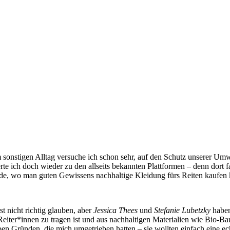
m sonstigen Alltag versuche ich schon sehr, auf den Schutz unserer Um
te ich doch wieder zu den allseits bekannten Plattformen – denn dort 
rde, wo man guten Gewissens nachhaltige Kleidung fürs Reiten kaufe
t nicht richtig glauben, aber
Jessica Thees
und
Stefanie Lubetzky
haben
 Reiter*innen zu tragen ist und aus nachhaltigen Materialien wie Bio-B
en Gründen, die mich umgetrieben hatten – sie wollten einfach eine e