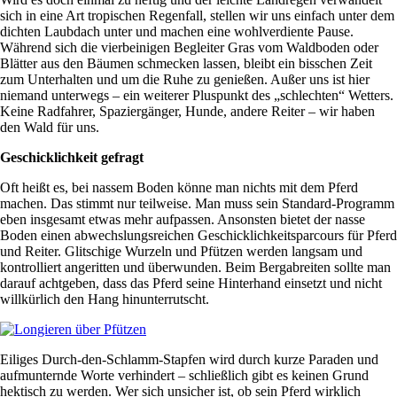
sich in eine Art tropischen Regenfall, stellen wir uns einfach unter dem
dichten Laubdach unter und machen eine wohlverdiente Pause.
Während sich die vierbeinigen Begleiter Gras vom Waldboden oder
Blätter aus den Bäumen schmecken lassen, bleibt ein bisschen Zeit
zum Unterhalten und um die Ruhe zu genießen. Außer uns ist hier
niemand unterwegs – ein weiterer Pluspunkt des „schlechten“ Wetters.
Keine Radfahrer, Spaziergänger, Hunde, andere Reiter – wir haben
den Wald für uns.
Geschicklichkeit gefragt
Oft heißt es, bei nassem Boden könne man nichts mit dem Pferd
machen. Das stimmt nur teilweise. Man muss sein Standard-Programm
eben insgesamt etwas mehr aufpassen. Ansonsten bietet der nasse
Boden einen abwechslungsreichen Geschicklichkeitsparcours für Pferd
und Reiter. Glitschige Wurzeln und Pfützen werden langsam und
kontrolliert angeritten und überwunden. Beim Bergabreiten sollte man
darauf achtgeben, dass das Pferd seine Hinterhand einsetzt und nicht
willkürlich den Hang hinunterrutscht.
Eiliges Durch-den-Schlamm-Stapfen wird durch kurze Paraden und
aufmunternde Worte verhindert – schließlich gibt es keinen Grund
hektisch zu werden. Wer sich unsicher ist, ob sein Pferd wirklich