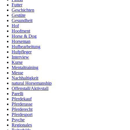
Futter
Geschichten
Gestüte
Gesundheit
Hof
Hoofment
Horse & Dog
Horseman
Hufbearbeitung
Hufpfleger
Interview
Kurse
Mentaltraining
Messe
Nachhaltigkeit
natural Horsemanship
Offenstall/Aktivstall
Parelli
Pferdekauf
Pferderasse
Pferderecht
Pferdesport
Psyche
Regionales