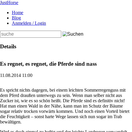
Just
Horse
Home
Blog
Anmelden / Login
Suchbegriffe
Details
Es regnet, es regnet, die Pferde sind nass
11.08.2014 11:00
Es spricht nichts dagegen, bei einem leichten Sommerregenguss mit
dem Pferd draußen unterwegs zu sein. Wenn man selber nicht aus
Zucker ist, wie es so schön heißt. Die Pferde sind es definitiv nicht!
Hat man einen Wald in der Nähe, kann man im Schutz der Bäume
sogar relativ trocken vorwärts kommen. Und noch einen Vorteil bietet
die Feuchtigkeit – sonst harte Wege lassen sich nun sogar im Trab
bewältigen.
Wird es doch einmal zu heftig und der leichte Landregen verwandelt