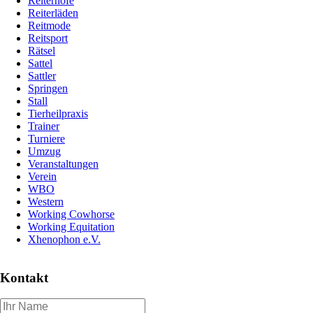
Reiterhöfe
Reiterläden
Reitmode
Reitsport
Rätsel
Sattel
Sattler
Springen
Stall
Tierheilpraxis
Trainer
Turniere
Umzug
Veranstaltungen
Verein
WBO
Western
Working Cowhorse
Working Equitation
Xhenophon e.V.
Kontakt