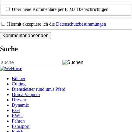
Über neue Kommentare per E-Mail benachrichtigen
Hiermit akzeptiere ich die
Datenschutzbestimmungen
Suche
Suchbegriffe
Bücher
Cutting
Dienstleister rund um's Pferd
Doma Vaquera
Dressur
Dynamic
Esel
EWU
Fahren
Fahrsport
Finish