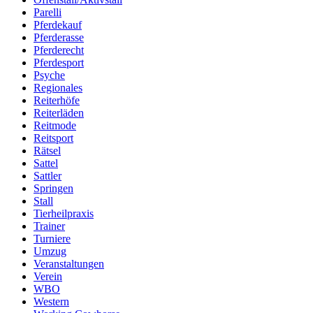
Parelli
Pferdekauf
Pferderasse
Pferderecht
Pferdesport
Psyche
Regionales
Reiterhöfe
Reiterläden
Reitmode
Reitsport
Rätsel
Sattel
Sattler
Springen
Stall
Tierheilpraxis
Trainer
Turniere
Umzug
Veranstaltungen
Verein
WBO
Western