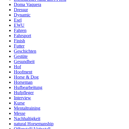
Doma Vaquera
Dressur
Dynamic
Esel
EWU
Fahren
Fahrsport
Finish
Futter
Geschichten
Gestüte
Gesundheit
Hof
Hoofment
Horse & Dog
Horseman
Hufbearbeitung
Hufpfleger
Interview
Kurse
Mentaltraining
Messe
Nachhaltigkeit
natural Horsemanship
Offenstall/Aktivstall