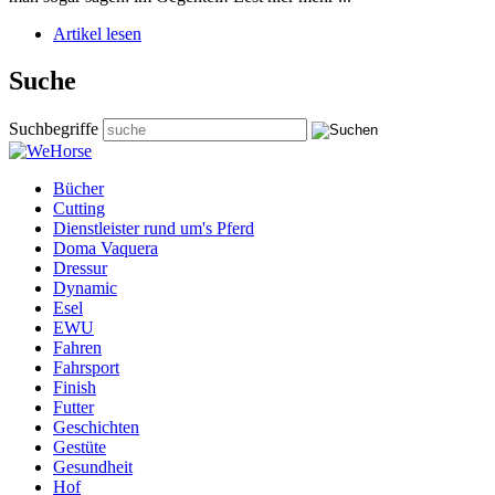
Artikel lesen
Suche
Suchbegriffe
Bücher
Cutting
Dienstleister rund um's Pferd
Doma Vaquera
Dressur
Dynamic
Esel
EWU
Fahren
Fahrsport
Finish
Futter
Geschichten
Gestüte
Gesundheit
Hof