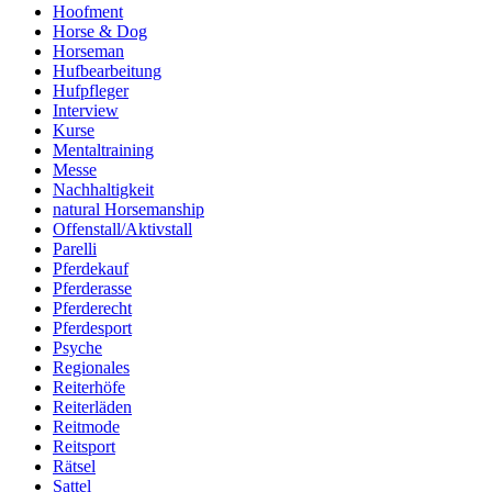
Hoofment
Horse & Dog
Horseman
Hufbearbeitung
Hufpfleger
Interview
Kurse
Mentaltraining
Messe
Nachhaltigkeit
natural Horsemanship
Offenstall/Aktivstall
Parelli
Pferdekauf
Pferderasse
Pferderecht
Pferdesport
Psyche
Regionales
Reiterhöfe
Reiterläden
Reitmode
Reitsport
Rätsel
Sattel